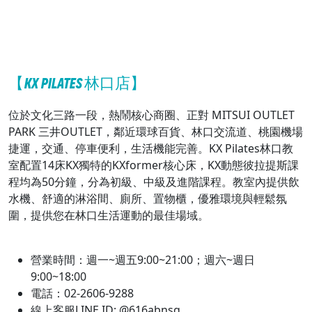
【KX PILATES 林口店】
位於文化三路一段，熱鬧核心商圈、正對 MITSUI OUTLET
PARK 三井OUTLET，鄰近環球百貨、林口交流道、桃園機場
捷運，交通、停車便利，生活機能完善。KX Pilates林口教
室配置14床KX獨特的KXformer核心床，KX動態彼拉提斯課
程均為50分鐘，分為初級、中級及進階課程。教室內提供飲
水機、舒適的淋浴間、廁所、置物櫃，優雅環境與輕鬆氛
圍，提供您在林口生活運動的最佳場域。
營業時間：週一~週五9:00~21:00；週六~週日
9:00~18:00
電話：02-2606-9288
線上客服LINE ID: @616abnsg