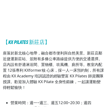
【KX PILATES 新莊店】
座落於新北核心地帶，融合都市便利與自然美景。新莊店鄰
近捷運新莊站、並附有多條公車路線提供方便的交通選擇。
店內設有舒適淋浴間、置物櫃、吹風機、廁所等。教室內配
置 12張專利 KXformer核 心床，採一人一床預約制，所有課
程由 KX Academy 培訓認證的經驗豐富 KX Pilates 師資團隊
授課。歡迎加入體驗 KX Pilate 全身性鍛鍊，一起讓運動變
得輕鬆愉快！
營業時間：週一~週三、週五12:00~20:30；週四