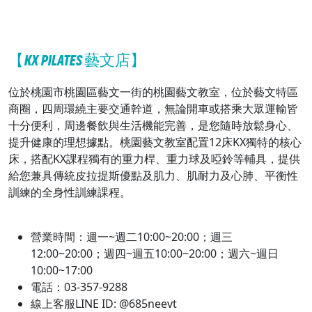
【KX PILATES 藝文店】
位於桃園市桃園區藝文一街的桃園藝文教室，位於藝文特區
商圈，四周環繞主要交通幹道，無論開車或搭乘大眾運輸皆
十分便利，周邊餐飲與生活機能完善，是您隨時放鬆身心、
提升健康的理想據點。桃園藝文教室配置12床KX獨特的核心
床，搭配KX課程獨有的重力桿、重力球及啞鈴等輔具，提供
給您兼具傳統皮拉提斯優點及肌力、肌耐力及心肺、平衡性
訓練的全身性訓練課程。
營業時間：週一~週二10:00~20:00；週三
12:00~20:00；週四~週五10:00~20:00；週六~週日
10:00~17:00
電話：03-357-9288
線上客服LINE ID: @685neevt