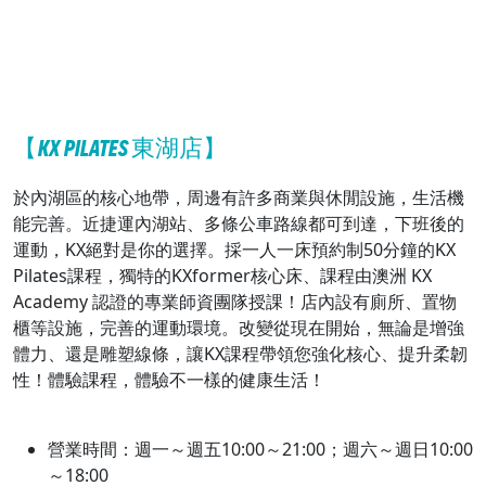
【KX PILATES 東湖店】
於內湖區的核心地帶，周邊有許多商業與休閒設施，生活機
能完善。近捷運內湖站、多條公車路線都可到達，下班後的
運動，KX絕對是你的選擇。採一人一床預約制50分鐘的KX
Pilates課程，獨特的KXformer核心床、課程由澳洲 KX
Academy 認證的專業師資團隊授課！店內設有廁所、置物
櫃等設施，完善的運動環境。改變從現在開始，無論是增強
體力、還是雕塑線條，讓KX課程帶領您強化核心、提升柔韌
性！體驗課程，體驗不一樣的健康生活！
營業時間：週一～週五10:00～21:00；週六～週日10:00
～18:00