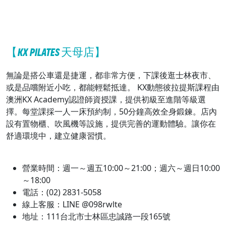
【KX PILATES 天母店】
無論是搭公車還是捷運，都非常方便，下課後逛士林夜市、
或是品嚐附近小吃，都能輕鬆抵達。 KX動態彼拉提斯課程由
澳洲KX Academy認證師資授課，提供初級至進階等級選
擇。每堂課採一人一床預約制，50分鐘高效全身鍛鍊。店內
設有置物櫃、吹風機等設施，提供完善的運動體驗。讓你在
舒適環境中，建立健康習慣。
營業時間：週一～週五10:00～21:00；週六～週日10:00
～18:00
電話：(02) 2831-5058
線上客服：LINE @098rwlte
地址：111台北市士林區忠誠路一段165號