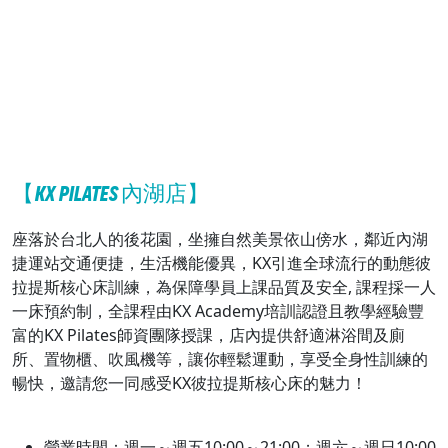
【KX PILATES 內湖店】
座落於台北人的後花園，坐擁自然美景依山傍水，鄰近內湖
捷運站交通便捷，生活機能優異，KX引進全球流行的動態彼
拉提斯核心床訓練，為保障學員上課品質及安全, 課程採一人
一床預約制，全課程由KX Academy培訓認證且教學經驗豐
富的KX Pilates師資團隊授課，店內提供舒適淋浴間及廁
所、置物櫃、吹風機等，讓你輕鬆運動，享受全身性訓練的
暢快，邀請您一同感受KX彼拉提斯核心床的魅力！
營業時間：週一～週五10:00～21:00；週六～週日10:00