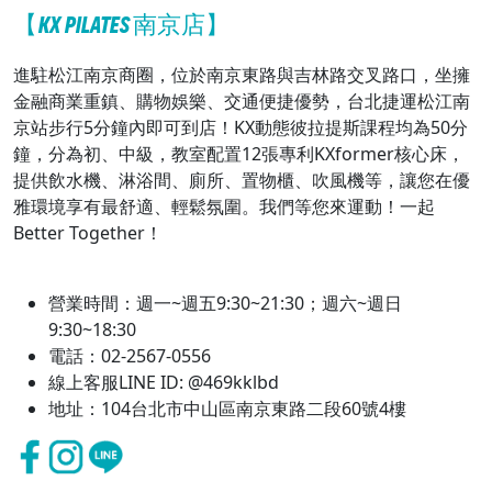
【KX PILATES 南京店】
進駐松江南京商圈，位於南京東路與吉林路交叉路口，坐擁
金融商業重鎮、購物娛樂、交通便捷優勢，台北捷運松江南
京站步行5分鐘內即可到店！KX動態彼拉提斯課程均為50分
鐘，分為初、中級，教室配置12張專利KXformer核心床，
提供飲水機、淋浴間、廁所、置物櫃、吹風機等，讓您在優
雅環境享有最舒適、輕鬆氛圍。我們等您來運動！一起
Better Together！
營業時間：週一~週五9:30~21:30；週六~週日
9:30~18:30
電話：02-2567-0556
線上客服LINE ID: @469kklbd
地址：104台北市中山區南京東路二段60號4樓