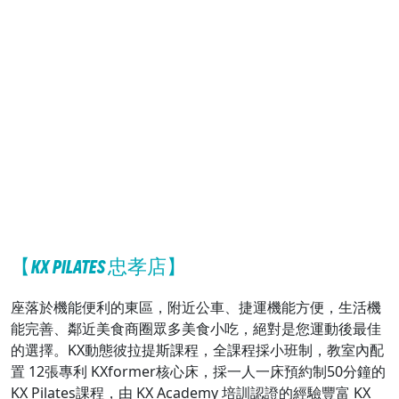
【KX PILATES 忠孝店】
座落於機能便利的東區，附近公車、捷運機能方便，生活機
能完善、鄰近美食商圈眾多美食小吃，絕對是您運動後最佳
的選擇。KX動態彼拉提斯課程，全課程採小班制，教室內配
置 12張專利 KXformer核心床，採一人一床預約制50分鐘的
KX Pilates課程，由 KX Academy 培訓認證的經驗豐富 KX