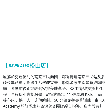
【KX PILATES 松山店】
座落於交通便利的南京三民商圈，鄰近捷運南京三民站及多
條公車路線，周邊生活機能完善，緊鄰多家美食餐廳與咖啡
廳，運動前後都能輕鬆安排美味享受。KX 動態彼拉提斯課
程，全程採小班制教學，教室內配置 11 張專利 KXformer
核心床，採一人一床預約制。50 分鐘完整專業訓練，由 KX
Academy 培訓認證的資深師資團隊親自指導。店內設有舒