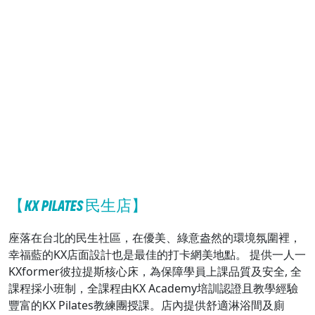
【KX PILATES 民生店】
座落在台北的民生社區，在優美、綠意盎然的環境氛圍裡，
幸福藍的KX店面設計也是最佳的打卡網美地點。 提供一人一
KXformer彼拉提斯核心床，為保障學員上課品質及安全, 全
課程採小班制，全課程由KX Academy培訓認證且教學經驗
豐富的KX Pilates教練團授課。店內提供舒適淋浴間及廁